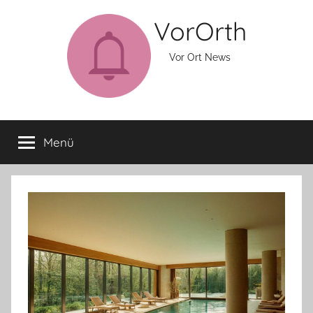
Zum
VorOrth
Inhalt
springen
Vor Ort News
Menü