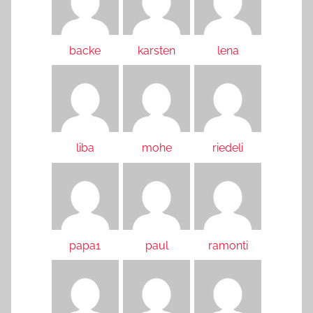
backe
karsten
lena
liba
mohe
riedeli
papa1
paul
ramonti