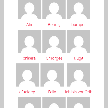
Ali1
Ben123
bumper
chikera
Cmorge1
uug5
efueloep
Felix
Ich bin vor Orth