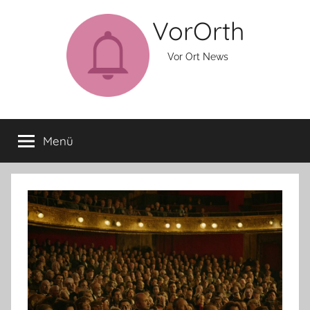
Zum
VorOrth
Inhalt
springen
Vor Ort News
Menü