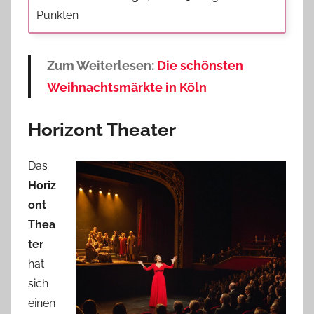
Punkten
Zum Weiterlesen:
Die schönsten
Weihnachtsmärkte in Köln
Horizont Theater
Das
Horiz
ont
Thea
ter
hat
sich
einen