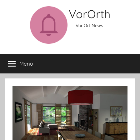
Zum
VorOrth
Inhalt
springen
Vor Ort News
Menü