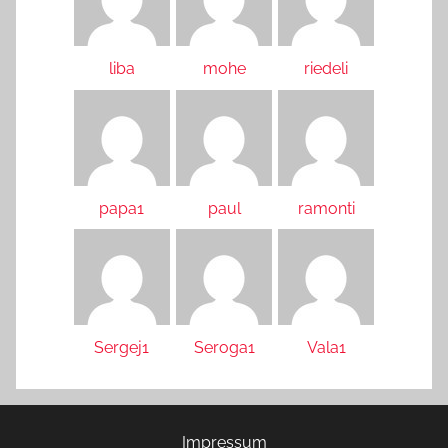
liba
mohe
riedeli
papa1
paul
ramonti
Sergej1
Seroga1
Vala1
Impressum