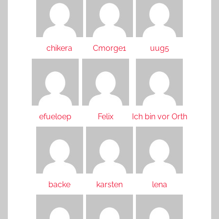
chikera
Cmorge1
uug5
efueloep
Felix
Ich bin vor Orth
backe
karsten
lena