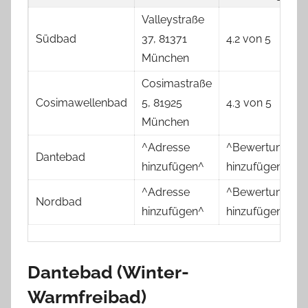
Valleystraße
Südbad
37, 81371
4.2 von 5
München
Cosimastraße
Cosimawellenbad
5, 81925
4.3 von 5
München
^Adresse
^Bewertung
Dantebad
hinzufügen^
hinzufügen^
^Adresse
^Bewertung
Nordbad
hinzufügen^
hinzufügen^
Dantebad (Winter-
Warmfreibad)