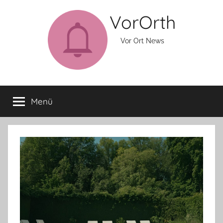
Zum
VorOrth
Inhalt
springen
Vor Ort News
Menü