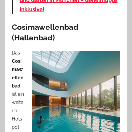
und Gärten in München – Geheimtipps
inklusive!
Cosimawellenbad
(Hallenbad)
Das
Cosi
maw
ellen
bad
ist ein
weite
rer
Hots
pot