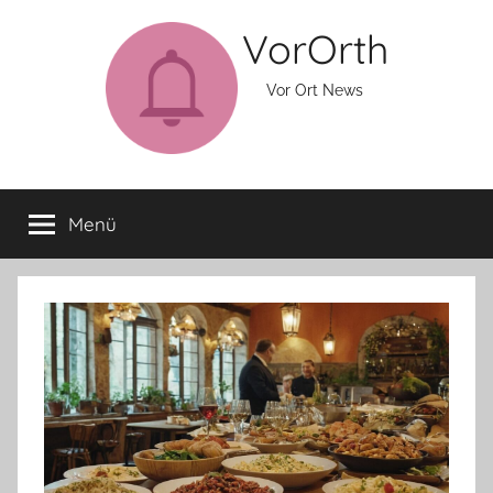
Zum
VorOrth
Inhalt
springen
Vor Ort News
Menü