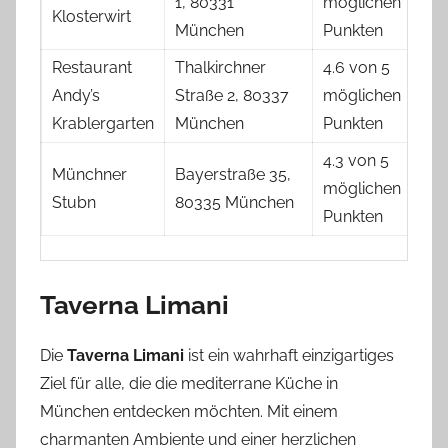
1, 80331
möglichen
Klosterwirt
München
Punkten
Restaurant
Thalkirchner
4.6 von 5
Andy’s
Straße 2, 80337
möglichen
Krablergarten
München
Punkten
4.3 von 5
Münchner
Bayerstraße 35,
möglichen
Stubn
80335 München
Punkten
Taverna Limani
Die
Taverna Limani
ist ein wahrhaft einzigartiges
Ziel für alle, die die mediterrane Küche in
München entdecken möchten. Mit einem
charmanten Ambiente und einer herzlichen