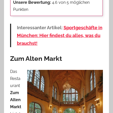
Unsere Bewertung:
4.6 von 5 möglichen
Punkten
Interessanter Artikel:
Sportgeschäfte in
München: Hier findest du alles, was du
brauchst!
Zum Alten Markt
Das
Resta
urant
Zum
Alten
Markt