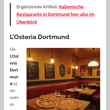
Ergänzende Artikel:
Italienische
Restaurants in Dortmund hier alle im
Überblick
L’Osteria Dortmund
Die
L’Ost
eria
Dort
mun
d
ist
ein
wahr
es