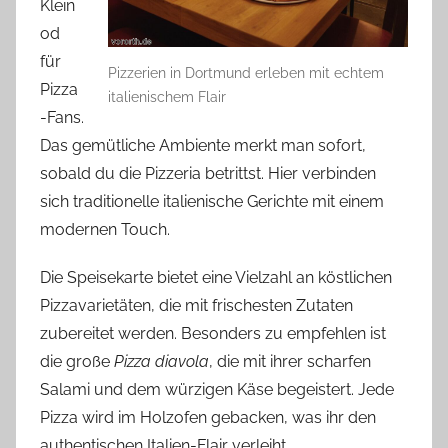
Klein
od
für
Pizzerien in Dortmund erleben mit echtem
Pizza
italienischem Flair
-Fans.
Das gemütliche Ambiente merkt man sofort,
sobald du die Pizzeria betrittst. Hier verbinden
sich traditionelle italienische Gerichte mit einem
modernen Touch.
Die Speisekarte bietet eine Vielzahl an köstlichen
Pizzavarietäten, die mit frischesten Zutaten
zubereitet werden. Besonders zu empfehlen ist
die große
Pizza diavola
, die mit ihrer scharfen
Salami und dem würzigen Käse begeistert. Jede
Pizza wird im Holzofen gebacken, was ihr den
authentischen Italien-Flair verleiht.