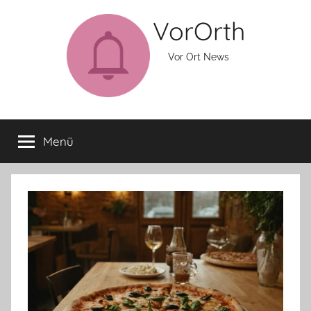
Zum
VorOrth
Inhalt
springen
Vor Ort News
Menü