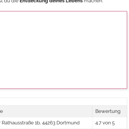
t du die
Entdeckung deines Lebens
machen.
se
Bewertung
 Rathausstraße 1b, 44263 Dortmund
4.7 von 5