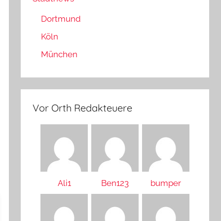
Dortmund
Köln
München
Vor Orth Redakteuere
Ali1
Ben123
bumper