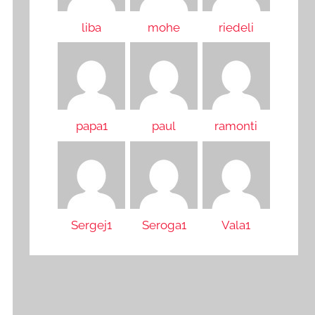
liba
mohe
riedeli
papa1
paul
ramonti
Sergej1
Seroga1
Vala1