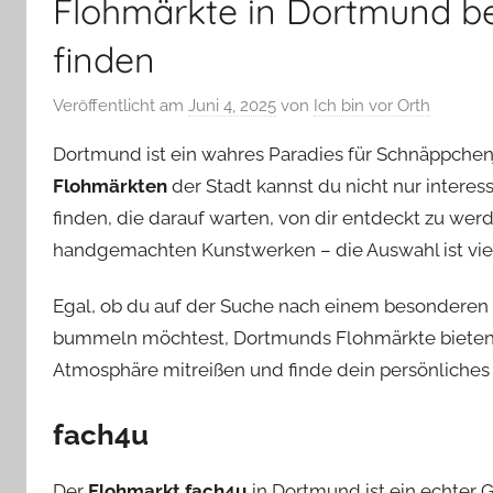
Flohmärkte in Dortmund b
finden
Veröffentlicht am
Juni 4, 2025
von
Ich bin vor Orth
Dortmund ist ein wahres Paradies für Schnäppchen
Flohmärkten
der Stadt kannst du nicht nur intere
finden, die darauf warten, von dir entdeckt zu wer
handgemachten Kunstwerken – die Auswahl ist viel
Egal, ob du auf der Suche nach einem besonderen 
bummeln möchtest, Dortmunds Flohmärkte bieten ei
Atmosphäre mitreißen und finde dein persönliche
fach4u
Der
Flohmarkt fach4u
in Dortmund ist ein echter G