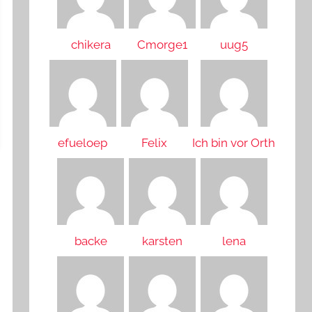
chikera
Cmorge1
uug5
efueloep
Felix
Ich bin vor Orth
backe
karsten
lena