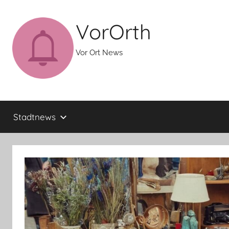
Zum
Inhalt
VorOrth
springen
Vor Ort News
Stadtnews