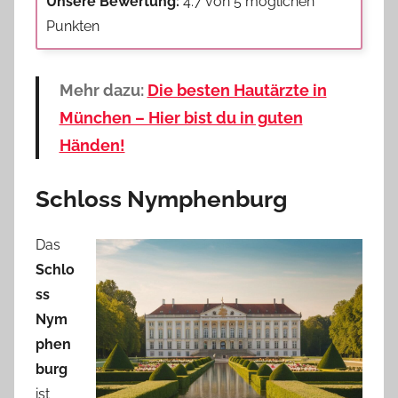
Unsere Bewertung:
4.7 von 5 möglichen
Punkten
Mehr dazu:
Die besten Hautärzte in
München – Hier bist du in guten
Händen!
Schloss Nymphenburg
Das
Schlo
ss
Nym
phen
burg
ist