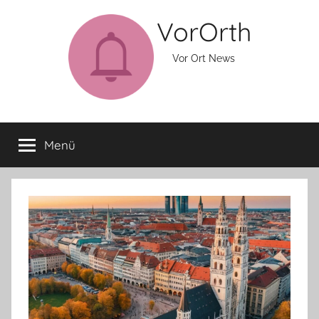
Zum
VorOrth
Inhalt
springen
Vor Ort News
Menü