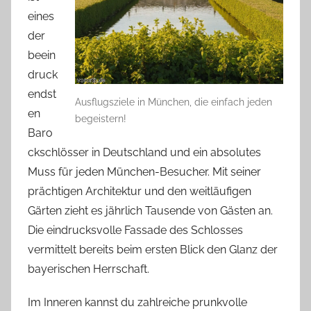
eines
der
beein
druck
endst
Ausflugsziele in München, die einfach jeden
en
begeistern!
Baro
ckschlösser in Deutschland und ein absolutes
Muss für jeden München-Besucher. Mit seiner
prächtigen Architektur und den weitläufigen
Gärten zieht es jährlich Tausende von Gästen an.
Die eindrucksvolle Fassade des Schlosses
vermittelt bereits beim ersten Blick den Glanz der
bayerischen Herrschaft.
Im Inneren kannst du zahlreiche prunkvolle